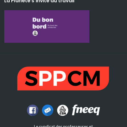
La Planète s’invite au travail
Le syndicat des professeures et