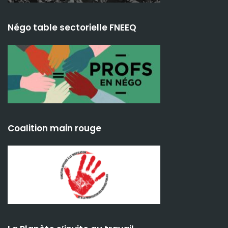
Négo table sectorielle FNEEQ
Coalition main rouge