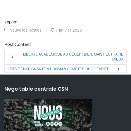
sppcm
Nouvelles locales
|
7 janvier 2025
Post Content
LIBERTÉ ACADÉMIQUE AU CÉGEP : BIEN, MAIS PEUT FAIRE
MIEUX
GRÈVE ENSEIGNANTE À L’UQAM À COMPTER DU 3 FÉVRIER
Négo table centrale CSN