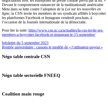
négociations avec les entreprises de presse comme prévu par la loi. »
Devant le comportement outrancier de la multinationale américaine
Meta dans sa lutte contre l’adoption de la
Loi sur les nouvelles en
ligne
, la CSN invite les membres de ses syndicats affiliés à boycotter
les plateformes Facebook et Instagram vendredi prochain, à
l’occasion de la Journée internationale de la démocratie.
Pour lire la suite:
https://www.csn.qc.ca/actualites/la-csn-invite-ses-
membres-a-boycotter-facebook-et-instagram-le-15-septembre/
Infolettre du 5 septembre 2023
Rentrée universitaire : cassons le modèle de « l’utilisateur-payeur »
Négo table centrale CSN
Négo table sectorielle FNEEQ
Coalition main rouge