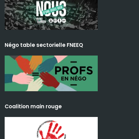
Négo table sectorielle FNEEQ
Coalition main rouge