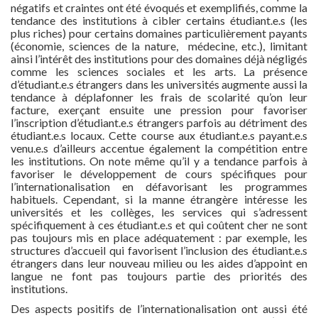
négatifs et craintes ont été évoqués et exemplifiés, comme la
tendance des institutions à cibler certains étudiant.e.s (les
plus riches) pour certains domaines particulièrement payants
(économie, sciences de la nature, médecine, etc.), limitant
ainsi l’intérêt des institutions pour des domaines déjà négligés
comme les sciences sociales et les arts. La présence
d’étudiant.e.s étrangers dans les universités augmente aussi la
tendance à déplafonner les frais de scolarité qu’on leur
facture, exerçant ensuite une pression pour favoriser
l’inscription d’étudiant.e.s étrangers parfois au détriment des
étudiant.e.s locaux. Cette course aux étudiant.e.s payant.e.s
venu.e.s d’ailleurs accentue également la compétition entre
les institutions. On note même qu’il y a tendance parfois à
favoriser le développement de cours spécifiques pour
l’internationalisation en défavorisant les programmes
habituels. Cependant, si la manne étrangère intéresse les
universités et les collèges, les services qui s’adressent
spécifiquement à ces étudiant.e.s et qui coûtent cher ne sont
pas toujours mis en place adéquatement : par exemple, les
structures d’accueil qui favorisent l’inclusion des étudiant.e.s
étrangers dans leur nouveau milieu ou les aides d’appoint en
langue ne font pas toujours partie des priorités des
institutions.
Des aspects positifs de l’internationalisation ont aussi été