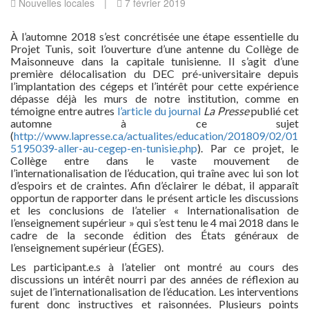
Nouvelles locales
|
7 février 2019
À l’automne 2018 s’est concrétisée une étape essentielle du
Projet Tunis, soit l’ouverture d’une antenne du Collège de
Maisonneuve dans la capitale tunisienne. Il s’agit d’une
première délocalisation du DEC pré-universitaire depuis
l’implantation des cégeps et l’intérêt pour cette expérience
dépasse déjà les murs de notre institution, comme en
témoigne entre autres
l’article du journal
La Presse
publié cet
automne à ce sujet
(
http://www.lapresse.ca/actualites/education/201809/02/01-
5195039-aller-au-cegep-en-tunisie.php
). Par ce projet, le
Collège entre dans le vaste mouvement de
l’internationalisation de l’éducation, qui traîne avec lui son lot
d’espoirs et de craintes. Afin d’éclairer le débat, il apparaît
opportun de rapporter dans le présent article les discussions
et les conclusions de l’atelier « Internationalisation de
l’enseignement supérieur » qui s’est tenu le 4 mai 2018 dans le
cadre de la seconde édition des États généraux de
l’enseignement supérieur (ÉGES).
Les participant.e.s à l’atelier ont montré au cours des
discussions un intérêt nourri par des années de réflexion au
sujet de l’internationalisation de l’éducation. Les interventions
furent donc instructives et raisonnées. Plusieurs points