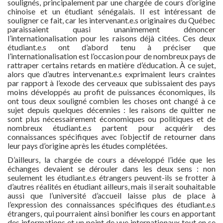
soulignés, principalement par une chargée de cours d’origine
chinoise et un étudiant sénégalais. Il est intéressant de
souligner ce fait, car les intervenant.e.s originaires du Québec
paraissaient quasi unanimement dénoncer
l’internationalisation pour les raisons déjà citées. Ces deux
étudiant.e.s ont d’abord tenu à préciser que
l’internationalisation est l’occasion pour de nombreux pays de
rattraper certains retards en matière d’éducation. À ce sujet,
alors que d’autres intervenant.e.s exprimaient leurs craintes
par rapport à l’exode des cerveaux que subissaient des pays
moins développés au profit de puissances économiques, ils
ont tous deux souligné combien les choses ont changé à ce
sujet depuis quelques décennies : les raisons de quitter ne
sont plus nécessairement économiques ou politiques et de
nombreux étudiant.e.s partent pour acquérir des
connaissances spécifiques avec l’objectif de retourner dans
leur pays d’origine après les études complétées.
D’ailleurs, la chargée de cours a développé l’idée que les
échanges devaient se dérouler dans les deux sens : non
seulement les étudiant.e.s étrangers peuvent-ils se frotter à
d’autres réalités en étudiant ailleurs, mais il serait souhaitable
aussi que l’université d’accueil laisse plus de place à
l’expression des connaissances spécifiques des étudiant.e.s
étrangers, qui pourraient ainsi bonifier les cours en apportant
des informations et un point de vue internationaux tout en se