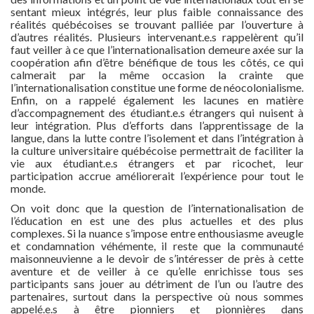
sentant mieux intégrés, leur plus faible connaissance des
réalités québécoises se trouvant palliée par l’ouverture à
d’autres réalités. Plusieurs intervenant.e.s rappelèrent qu’il
faut veiller à ce que l’internationalisation demeure axée sur la
coopération afin d’être bénéfique de tous les côtés, ce qui
calmerait par la même occasion la crainte que
l’internationalisation constitue une forme de néocolonialisme.
Enfin, on a rappelé également les lacunes en matière
d’accompagnement des étudiant.e.s étrangers qui nuisent à
leur intégration. Plus d’efforts dans l’apprentissage de la
langue, dans la lutte contre l’isolement et dans l’intégration à
la culture universitaire québécoise permettrait de faciliter la
vie aux étudiant.e.s étrangers et par ricochet, leur
participation accrue améliorerait l’expérience pour tout le
monde.
On voit donc que la question de l’internationalisation de
l’éducation en est une des plus actuelles et des plus
complexes. Si la nuance s’impose entre enthousiasme aveugle
et condamnation véhémente, il reste que la communauté
maisonneuvienne a le devoir de s’intéresser de près à cette
aventure et de veiller à ce qu’elle enrichisse tous ses
participants sans jouer au détriment de l’un ou l’autre des
partenaires, surtout dans la perspective où nous sommes
appelé.e.s à être pionniers et pionnières dans