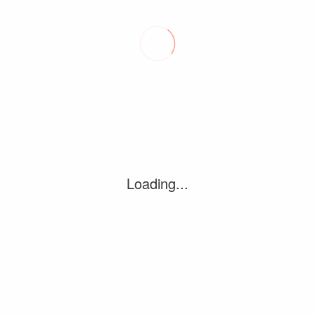
le Collège de Maisonneuve dans lequel…
Dérive dans la quête d’information
2 octobre 2017
0
Se rappelle-t-on du temps où il ne suffisait pas de quelques
minutes sur son cellulaire ou sa tablette pour découvrir qui
est Emmanuel Macron, où…
Loading...
Négo table centrale CSN
Négo table sectorielle FNEEQ